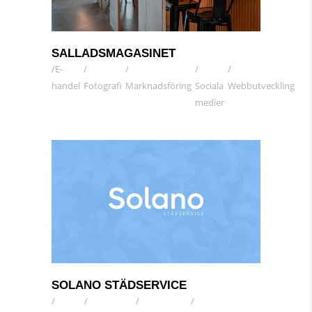
SALLADSMAGASINET
E-
handel
Fotografi
Marknadsföring
Sociala
Webbutveckling
medier
SOLANO STÄDSERVICE