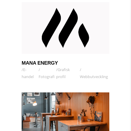
MANA ENERGY
E-
Grafisk
handel
Fotografi
profil
Webbutveckling